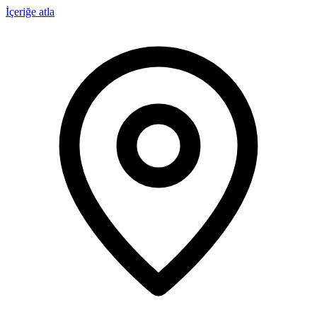
İçeriğe atla