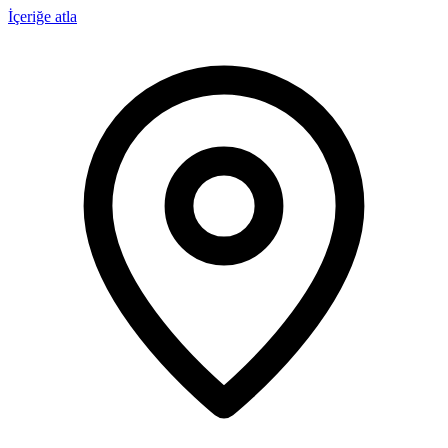
İçeriğe atla